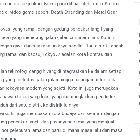
an dan menakjubkan. Konsep ini dibuat oleh tim di Kojima
ka di video game seperti Death Stranding dan Metal Gear
inovasi yang ramai, dengan gedung pencakar langit yang
neon yang menerangi jalan -jalan di malam hari. Kota ini
engan gaya dan suasana uniknya sendiri. Dari distrik tengah
g ramai dan kacau, Tokyo77 adalah kota kontras dan
alah teknologi canggih yang diintegrasikan ke dalam setiap
ing yang melintasi jalan-jalan hingga pajangan holografik
an rekayasa modern yang sejati. Kota ini juga merupakan
ak bawah tanah yang luas, yang memungkinkan penduduk
 dari satu distrik ke distrik lainnya.
vasi. Ini juga merupakan kota budaya dan sejarah, dengan
gedung pencakar langit dan pasar yang ramai yang menjual
ah pot peleburan lama dan baru, di mana masa lalu dan masa
sempurna.