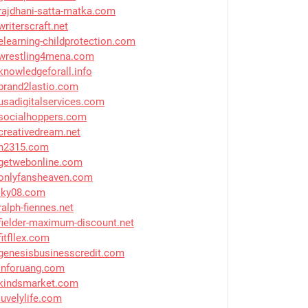
rajdhani-satta-matka.com
writerscraft.net
elearning-childprotection.com
wrestling4mena.com
knowledgeforall.info
brand2lastio.com
usadigitalservices.com
socialhoppers.com
creativedream.net
n2315.com
getwebonline.com
onlyfansheaven.com
lky08.com
ralph-fiennes.net
fielder-maximum-discount.net
fitfllex.com
genesisbusinesscredit.com
inforuang.com
kindsmarket.com
luvelylife.com