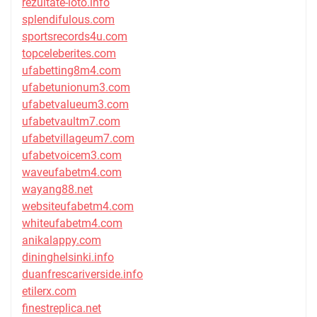
rezultate-loto.info
splendifulous.com
sportsrecords4u.com
topceleberites.com
ufabetting8m4.com
ufabetunionum3.com
ufabetvalueum3.com
ufabetvaultm7.com
ufabetvillageum7.com
ufabetvoicem3.com
waveufabetm4.com
wayang88.net
websiteufabetm4.com
whiteufabetm4.com
anikalappy.com
dininghelsinki.info
duanfrescariverside.info
etilerx.com
finestreplica.net