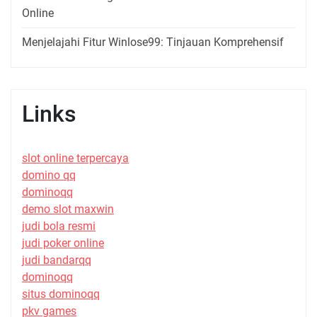
Online
Menjelajahi Fitur Winlose99: Tinjauan Komprehensif
Links
slot online terpercaya
domino qq
dominoqq
demo slot maxwin
judi bola resmi
judi poker online
judi bandarqq
dominoqq
situs dominoqq
pkv games