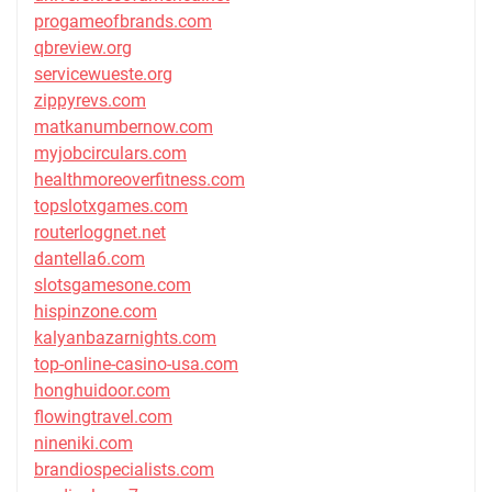
progameofbrands.com
qbreview.org
servicewueste.org
zippyrevs.com
matkanumbernow.com
myjobcirculars.com
healthmoreoverfitness.com
topslotxgames.com
routerloggnet.net
dantella6.com
slotsgamesone.com
hispinzone.com
kalyanbazarnights.com
top-online-casino-usa.com
honghuidoor.com
flowingtravel.com
nineniki.com
brandiospecialists.com