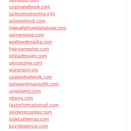
usalivenetwork.com
jackpotrushonline.info
ucnewshindi.com
freecellphonedatabase.com
gamersrope.com
exellewebmedia.com
free-gamestop.com
sinbadtravels.com
ukmagzine.com
wareztech.org
usabestnetwork.com
jessepinkmanoutfit.com
umailsend.com
retarys.com
fasterformationcpf.com
goldensnuggles.com
lookbattlemap.com
buyrdpservice.com