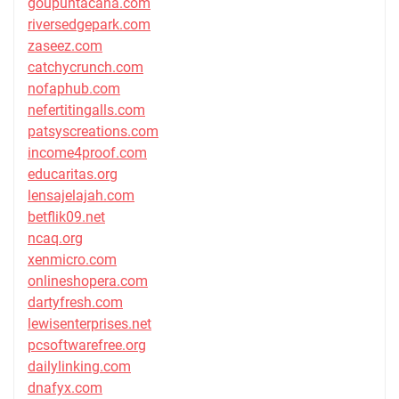
goupuntacana.com
riversedgepark.com
zaseez.com
catchycrunch.com
nofaphub.com
nefertitingalls.com
patsyscreations.com
income4proof.com
educaritas.org
lensajelajah.com
betflik09.net
ncaq.org
xenmicro.com
onlineshopera.com
dartyfresh.com
lewisenterprises.net
pcsoftwarefree.org
dailylinking.com
dnafyx.com