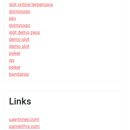
slot online terpercaya
dominoqq
pkv
dominoqq
slot demo zeus
demo slot
demo slot
poker
qq
poker
bandarqq
Links
uae-times.com
gamerifys.com