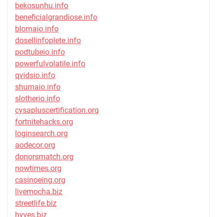
bekosunhu.info
beneficialgrandiose.info
blomaio.info
dosellinfoplete.info
podtubeio.info
powerfulvolatile.info
qvidsio.info
shumaio.info
slotherio.info
cysapluscertification.org
fortnitehacks.org
loginsearch.org
aodecor.org
donorsmatch.org
nowtimes.org
casinoeing.org
livemocha.biz
streetlife.biz
hyves.biz