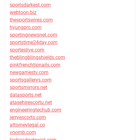
sportsdarkest.com
webtoon.biz
thesportswires.com
hyungpro.com
sportingnewsnet.com
sportstime24day.com
sporteslive.com
theblingblingshields.com
pinkfrenchtipnails.com
newgamestv.com
sportsgallerys.com
sportsmirrors.net
datasports.net
atasehirescortu.net
engineeringtechub.com
jerryescorts.com
attorneylegal.co
voomb.com
techgadgetpoint.com