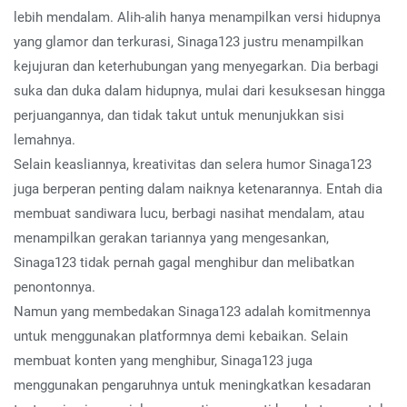
lebih mendalam. Alih-alih hanya menampilkan versi hidupnya
yang glamor dan terkurasi, Sinaga123 justru menampilkan
kejujuran dan keterhubungan yang menyegarkan. Dia berbagi
suka dan duka dalam hidupnya, mulai dari kesuksesan hingga
perjuangannya, dan tidak takut untuk menunjukkan sisi
lemahnya.
Selain keasliannya, kreativitas dan selera humor Sinaga123
juga berperan penting dalam naiknya ketenarannya. Entah dia
membuat sandiwara lucu, berbagi nasihat mendalam, atau
menampilkan gerakan tariannya yang mengesankan,
Sinaga123 tidak pernah gagal menghibur dan melibatkan
penontonnya.
Namun yang membedakan Sinaga123 adalah komitmennya
untuk menggunakan platformnya demi kebaikan. Selain
membuat konten yang menghibur, Sinaga123 juga
menggunakan pengaruhnya untuk meningkatkan kesadaran