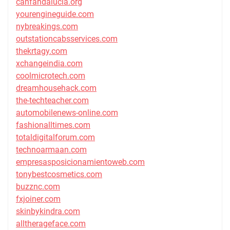
canfandalucia.org
yourengineguide.com
nybreakings.com
outstationcabsservices.com
thekrtagy.com
xchangeindia.com
coolmicrotech.com
dreamhousehack.com
the-techteacher.com
automobilenews-online.com
fashionalltimes.com
totaldigitalforum.com
technoarmaan.com
empresasposicionamientoweb.com
tonybestcosmetics.com
buzznc.com
fxjoiner.com
skinbykindra.com
alltherageface.com