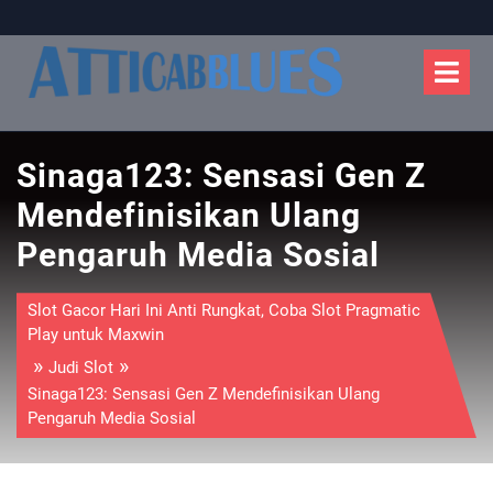
Skip
to
O
content
M
Sinaga123: Sensasi Gen Z
Mendefinisikan Ulang
Pengaruh Media Sosial
Slot Gacor Hari Ini Anti Rungkat, Coba Slot Pragmatic
Play untuk Maxwin
»
»
Judi Slot
Sinaga123: Sensasi Gen Z Mendefinisikan Ulang
Pengaruh Media Sosial