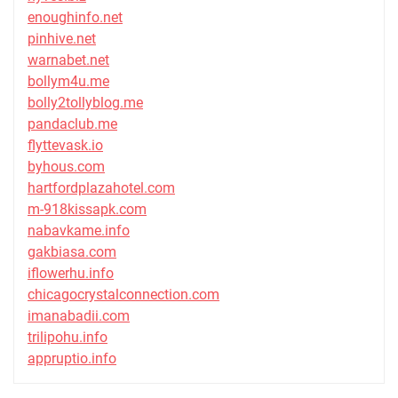
enoughinfo.net
pinhive.net
warnabet.net
bollym4u.me
bolly2tollyblog.me
pandaclub.me
flyttevask.io
byhous.com
hartfordplazahotel.com
m-918kissapk.com
nabavkame.info
gakbiasa.com
iflowerhu.info
chicagocrystalconnection.com
imanabadii.com
trilipohu.info
appruptio.info