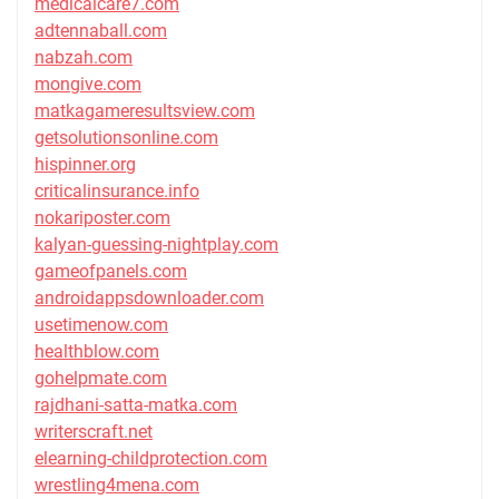
medicalcare7.com
adtennaball.com
nabzah.com
mongive.com
matkagameresultsview.com
getsolutionsonline.com
hispinner.org
criticalinsurance.info
nokariposter.com
kalyan-guessing-nightplay.com
gameofpanels.com
androidappsdownloader.com
usetimenow.com
healthblow.com
gohelpmate.com
rajdhani-satta-matka.com
writerscraft.net
elearning-childprotection.com
wrestling4mena.com