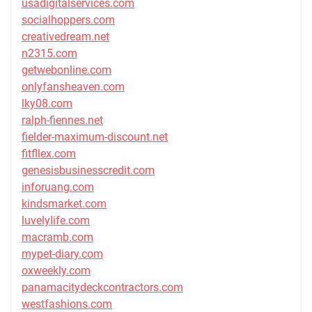
usadigitalservices.com
socialhoppers.com
creativedream.net
n2315.com
getwebonline.com
onlyfansheaven.com
lky08.com
ralph-fiennes.net
fielder-maximum-discount.net
fitfllex.com
genesisbusinesscredit.com
inforuang.com
kindsmarket.com
luvelylife.com
macramb.com
mypet-diary.com
oxweekly.com
panamacitydeckcontractors.com
westfashions.com