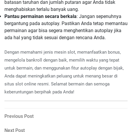
batasan taruhan dan jumlah putaran agar Anda tidak
menghabiskan terlalu banyak uang.
Pantau permainan secara berkala
: Jangan sepenuhnya
bergantung pada autoplay. Pastikan Anda tetap memantau
permainan agar bisa segera menghentikan autoplay jika
ada hal yang tidak sesuai dengan rencana Anda.
Dengan memahami jenis mesin slot, memanfaatkan bonus,
mengelola bankroll dengan baik, memilih waktu yang tepat
untuk bermain, dan menggunakan fitur autoplay dengan bijak,
Anda dapat meningkatkan peluang untuk menang besar di
situs slot online resmi. Selamat bermain dan semoga
keberuntungan berpihak pada Anda!
Post
Previous
Previous Post
Post
navigation
Next
Next Post