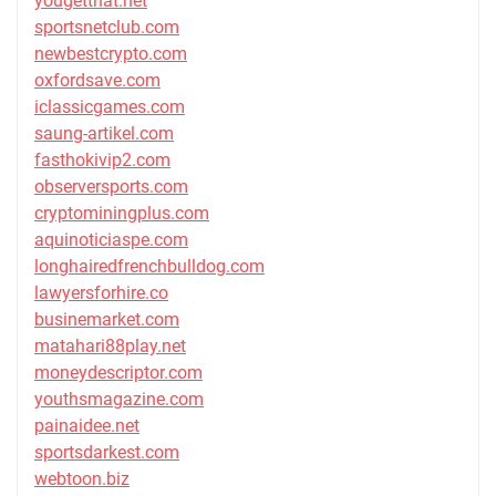
yougetthat.net
sportsnetclub.com
newbestcrypto.com
oxfordsave.com
iclassicgames.com
saung-artikel.com
fasthokivip2.com
observersports.com
cryptominingplus.com
aquinoticiaspe.com
longhairedfrenchbulldog.com
lawyersforhire.co
businemarket.com
matahari88play.net
moneydescriptor.com
youthsmagazine.com
painaidee.net
sportsdarkest.com
webtoon.biz