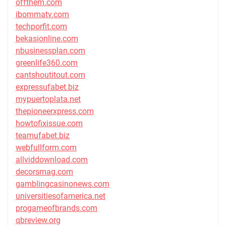
offthem.com
ibommatv.com
techporfit.com
bekasionline.com
nbusinessplan.com
greenlife360.com
cantshoutitout.com
expressufabet.biz
mypuertoplata.net
thepioneerxpress.com
howtofixissue.com
teamufabet.biz
webfullform.com
allviddownload.com
decorsmag.com
gamblingcasinonews.com
universitiesofamerica.net
progameofbrands.com
qbreview.org