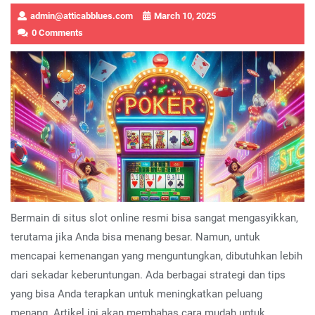
admin@atticabblues.com
March 10, 2025
0 Comments
Bermain di situs slot online resmi bisa sangat mengasyikkan,
terutama jika Anda bisa menang besar. Namun, untuk
mencapai kemenangan yang menguntungkan, dibutuhkan lebih
dari sekadar keberuntungan. Ada berbagai strategi dan tips
yang bisa Anda terapkan untuk meningkatkan peluang
menang. Artikel ini akan membahas cara mudah untuk