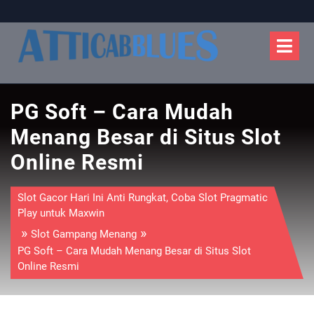
Skip
to
O
content
M
PG Soft – Cara Mudah
Menang Besar di Situs Slot
Online Resmi
Slot Gacor Hari Ini Anti Rungkat, Coba Slot Pragmatic
Play untuk Maxwin
»
»
Slot Gampang Menang
PG Soft – Cara Mudah Menang Besar di Situs Slot
Online Resmi