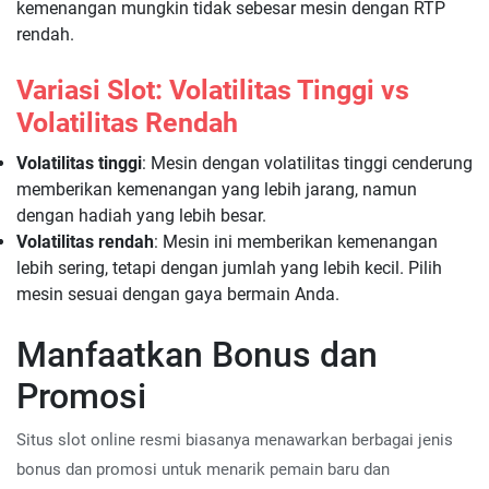
kemenangan mungkin tidak sebesar mesin dengan RTP
rendah.
Variasi Slot: Volatilitas Tinggi vs
Volatilitas Rendah
Volatilitas tinggi
: Mesin dengan volatilitas tinggi cenderung
memberikan kemenangan yang lebih jarang, namun
dengan hadiah yang lebih besar.
Volatilitas rendah
: Mesin ini memberikan kemenangan
lebih sering, tetapi dengan jumlah yang lebih kecil. Pilih
mesin sesuai dengan gaya bermain Anda.
Manfaatkan Bonus dan
Promosi
Situs slot online resmi biasanya menawarkan berbagai jenis
bonus dan promosi untuk menarik pemain baru dan