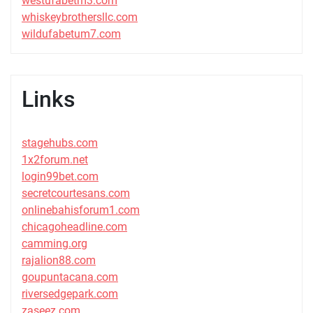
westufabetm3.com
whiskeybrothersllc.com
wildufabetum7.com
Links
stagehubs.com
1x2forum.net
login99bet.com
secretcourtesans.com
onlinebahisforum1.com
chicagoheadline.com
camming.org
rajalion88.com
goupuntacana.com
riversedgepark.com
zaseez.com