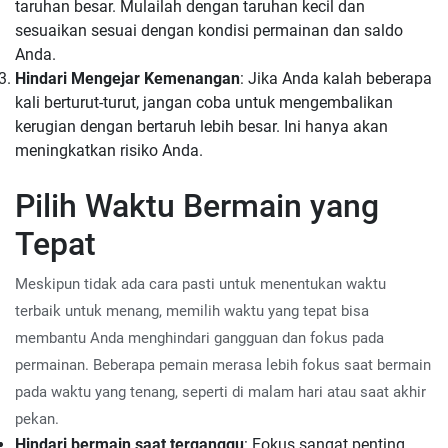
taruhan besar. Mulailah dengan taruhan kecil dan
sesuaikan sesuai dengan kondisi permainan dan saldo
Anda.
Hindari Mengejar Kemenangan
: Jika Anda kalah beberapa
kali berturut-turut, jangan coba untuk mengembalikan
kerugian dengan bertaruh lebih besar. Ini hanya akan
meningkatkan risiko Anda.
Pilih Waktu Bermain yang
Tepat
Meskipun tidak ada cara pasti untuk menentukan waktu
terbaik untuk menang, memilih waktu yang tepat bisa
membantu Anda menghindari gangguan dan fokus pada
permainan. Beberapa pemain merasa lebih fokus saat bermain
pada waktu yang tenang, seperti di malam hari atau saat akhir
pekan.
Hindari bermain saat terganggu
: Fokus sangat penting