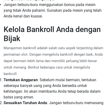
Jangan terburu-buru menggunakan bonus pada mesin
yang tidak Anda pahami. Gunakan pada mesin yang telah
Anda kenal dan kuasai.
Kelola Bankroll Anda dengan
Bijak
Manajemen bankroll adalah salah satu aspek terpenting dalam
permainan slot. Dengan mengelola bankroll dengan baik, Anda
dapat bermain lebih lama dan memiliki peluang lebih besar
untuk menang. Berikut beberapa cara untuk mengelola
bankroll:
Tentukan Anggaran
: Sebelum mulai bermain, tentukan
seberapa banyak uang yang Anda bersedia untuk
kehilangan. Ini akan membantu Anda tetap berada dalam
batas yang aman.
Sesuaikan Taruhan Anda
: Jangan terburu-buru memasang