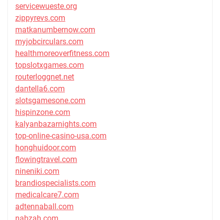
servicewueste.org
zippyrevs.com
matkanumbernow.com
myjobcirculars.com
healthmoreoverfitness.com
topslotxgames.com
routerloggnet.net
dantella6.com
slotsgamesone.com
hispinzone.com
kalyanbazarnights.com
top-online-casino-usa.com
honghuidoor.com
flowingtravel.com
nineniki.com
brandiospecialists.com
medicalcare7.com
adtennaball.com
nabzah.com