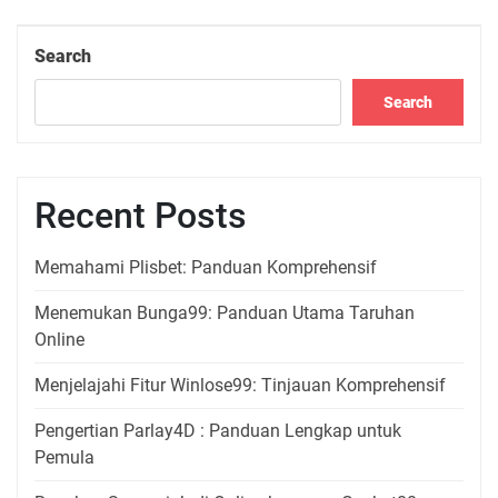
Post
Search
Search
Recent Posts
Memahami Plisbet: Panduan Komprehensif
Menemukan Bunga99: Panduan Utama Taruhan
Online
Menjelajahi Fitur Winlose99: Tinjauan Komprehensif
Pengertian Parlay4D : Panduan Lengkap untuk
Pemula