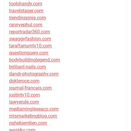
toolshandy.com
travelstager.com
trendinspires.com
rannyephul.com
reportradar360.com
swaggyfashion.com
taraftariumtv10.com
questionquery.com
bodybuildinglegend.com
brilliant-nails.com
dandr-photography.com
dokteroce.com
journal-francais.com
justintv10.com
lawyerule.com
mediamingleseaco.com
mtsmarketingblog.com
nghekiemtien.com
wasirku.com