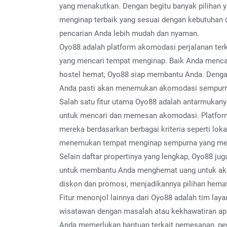
yang menakutkan. Dengan begitu banyak pilihan 
menginap terbaik yang sesuai dengan kebutuhan
pencarian Anda lebih mudah dan nyaman.
Oyo88 adalah platform akomodasi perjalanan te
yang mencari tempat menginap. Baik Anda mencar
hostel hemat, Oyo88 siap membantu Anda. Dengan l
Anda pasti akan menemukan akomodasi sempurna
Salah satu fitur utama Oyo88 adalah antarmuka
untuk mencari dan memesan akomodasi. Platform
mereka berdasarkan berbagai kriteria seperti loka
menemukan tempat menginap sempurna yang me
Selain daftar propertinya yang lengkap, Oyo88 j
untuk membantu Anda menghemat uang untuk ako
diskon dan promosi, menjadikannya pilihan hemat
Fitur menonjol lainnya dari Oyo88 adalah tim la
wisatawan dengan masalah atau kekhawatiran ap
Anda memerlukan bantuan terkait pemesanan, peru