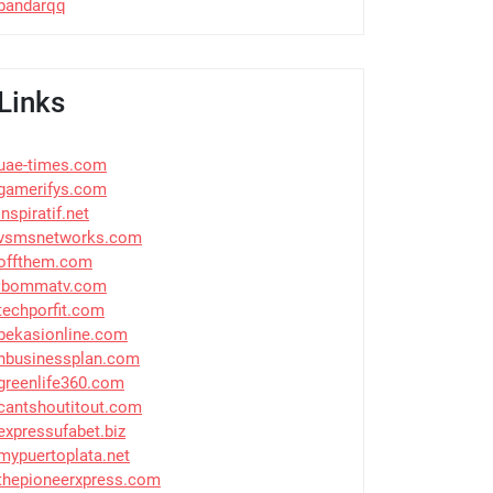
bandarqq
Links
uae-times.com
gamerifys.com
inspiratif.net
vsmsnetworks.com
offthem.com
ibommatv.com
techporfit.com
bekasionline.com
nbusinessplan.com
greenlife360.com
cantshoutitout.com
expressufabet.biz
mypuertoplata.net
thepioneerxpress.com