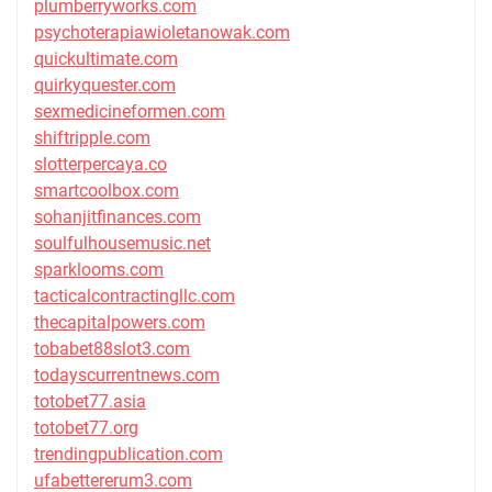
plumberryworks.com
psychoterapiawioletanowak.com
quickultimate.com
quirkyquester.com
sexmedicineformen.com
shiftripple.com
slotterpercaya.co
smartcoolbox.com
sohanjitfinances.com
soulfulhousemusic.net
sparklooms.com
tacticalcontractingllc.com
thecapitalpowers.com
tobabet88slot3.com
todayscurrentnews.com
totobet77.asia
totobet77.org
trendingpublication.com
ufabettererum3.com