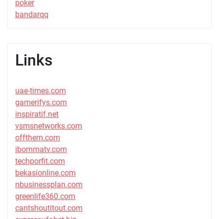
poker
bandarqq
Links
uae-times.com
gamerifys.com
inspiratif.net
vsmsnetworks.com
offthem.com
ibommatv.com
techporfit.com
bekasionline.com
nbusinessplan.com
greenlife360.com
cantshoutitout.com