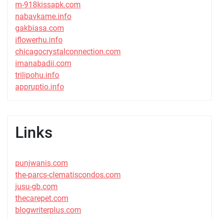
m-918kissapk.com
nabavkame.info
gakbiasa.com
iflowerhu.info
chicagocrystalconnection.com
imanabadii.com
trilipohu.info
appruptio.info
Links
punjwanis.com
the-parcs-clematiscondos.com
jusu-gb.com
thecarepet.com
blogwriterplus.com