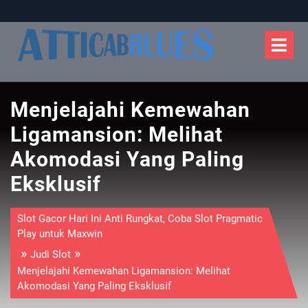
Skip
to
O
content
M
Menjelajahi Kemewahan
Ligamansion: Melihat
Akomodasi Yang Paling
Eksklusif
Slot Gacor Hari Ini Anti Rungkat, Coba Slot Pragmatic
Play untuk Maxwin
»
»
Judi Slot
Menjelajahi Kemewahan Ligamansion: Melihat
Akomodasi Yang Paling Eksklusif