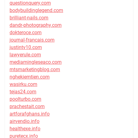
questionquery.com
bodybuildinglegend.com
brilliant-nails.com
dandr-photography.com
dokteroce.com
journal-francais.com
justintv10.com
lawyerule.com
mediamingleseaco.com
mtsmarketingblog.com
nghekiemtien.com
wasirku.com
tejas24.com
poolturbo.com
prachestait.com
artforafghans.info
airvendio.info
healthexe.info
puretecx.info