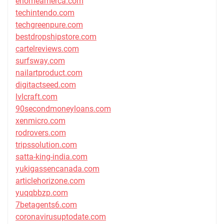
ehomeamerca.com
techintendo.com
techgreenpure.com
bestdropshipstore.com
cartelreviews.com
surfsway.com
nailartproduct.com
digitactseed.com
lvlcraft.com
90secondmoneyloans.com
xenmicro.com
rodrovers.com
tripssolution.com
satta-king-india.com
yukigassencanada.com
articlehorizone.com
yuqqbbzp.com
7betagents6.com
coronavirusuptodate.com