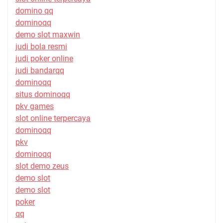
domino qq
dominoqq
demo slot maxwin
judi bola resmi
judi poker online
judi bandarqq
dominoqq
situs dominoqq
pkv games
slot online terpercaya
dominoqq
pkv
dominoqq
slot demo zeus
demo slot
demo slot
poker
qq