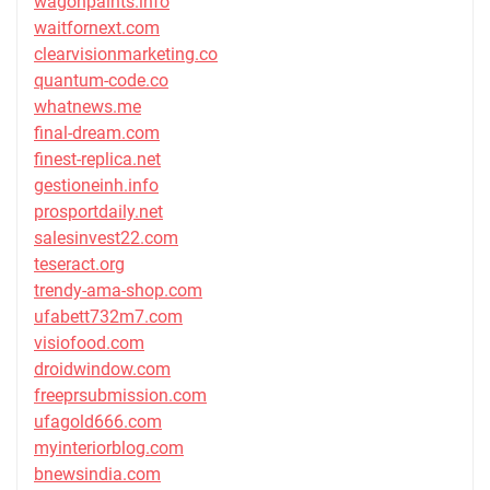
wagonpaints.info
waitfornext.com
clearvisionmarketing.co
quantum-code.co
whatnews.me
final-dream.com
finest-replica.net
gestioneinh.info
prosportdaily.net
salesinvest22.com
teseract.org
trendy-ama-shop.com
ufabett732m7.com
visiofood.com
droidwindow.com
freeprsubmission.com
ufagold666.com
myinteriorblog.com
bnewsindia.com