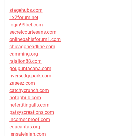
stagehubs.com
1x2forum.net
login99bet.com
secretcourtesans.com
onlinebahisforum1.com
chicagoheadline.com
camming.org
rajalion88.com
goupuntacana.com
riversedgepark.com
zaseez.com
catchycrunch.com
nofaphub.com
nefertitingalls.com
patsyscreations.com
income4proof.com
educaritas.org
lensajelajah.com