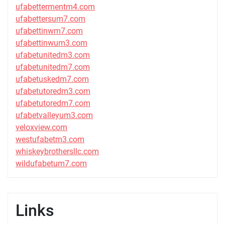
ufabettermentm4.com
ufabettersum7.com
ufabettinwm7.com
ufabettinwum3.com
ufabetunitedm3.com
ufabetunitedm7.com
ufabetuskedm7.com
ufabetutoredm3.com
ufabetutoredm7.com
ufabetvalleyum3.com
veloxview.com
westufabetm3.com
whiskeybrothersllc.com
wildufabetum7.com
Links