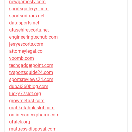
newgamestv.com
sportsgallerys.com
sportsmirrors.net
datasports.net
atasehirescortu.net
engineeringtechub.com
jerryescorts.com
attorneylegal.co
voomb.com
techgadgetpoint.com
tvsportsguide24.com
sportsreviews24.com
dubai360blog.com
lucky77slot.org
growmefast.com
mahkotahokislot.com
onlinecancerpharm.com
ufalek.org
mattress-disposal.com