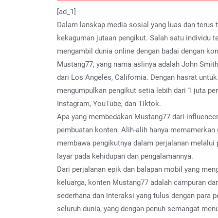
[ad_1]
Dalam lanskap media sosial yang luas dan terus 
kekaguman jutaan pengikut. Salah satu individu t
mengambil dunia online dengan badai dengan ko
Mustang77, yang nama aslinya adalah John Smith
dari Los Angeles, California. Dengan hasrat untu
mengumpulkan pengikut setia lebih dari 1 juta pe
Instagram, YouTube, dan Tiktok.
Apa yang membedakan Mustang77 dari influencer 
pembuatan konten. Alih-alih hanya memamerkan 
membawa pengikutnya dalam perjalanan melalui 
layar pada kehidupan dan pengalamannya.
Dari perjalanan epik dan balapan mobil yang men
keluarga, konten Mustang77 adalah campuran dari
sederhana dan interaksi yang tulus dengan para 
seluruh dunia, yang dengan penuh semangat menun