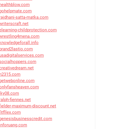
healthblow.com
gohelpmate.com
rajdhani-satta-matka.com
writerscraft.net
elearning-childprotection.com
wrestling4mena.com
knowledgeforall.info
brand2lastio.com
usadigitalservices.com
socialhoppers.com
creativedream.net
n2315.com
getwebonline.com
onlyfansheaven.com
lky08.com
ralph-fiennes.net
fielder-maximum-discount.net
fitfllex.com
genesisbusinesscredit.com
inforuang.com