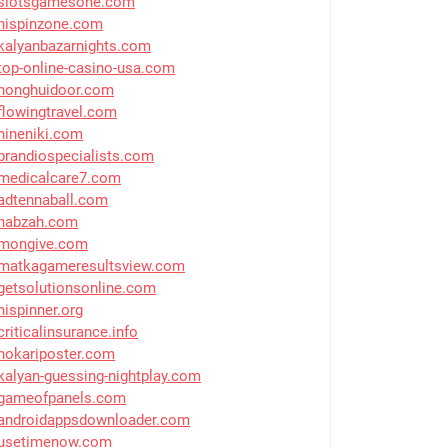
slotsgamesone.com
hispinzone.com
kalyanbazarnights.com
top-online-casino-usa.com
honghuidoor.com
flowingtravel.com
nineniki.com
brandiospecialists.com
medicalcare7.com
adtennaball.com
nabzah.com
mongive.com
matkagameresultsview.com
getsolutionsonline.com
hispinner.org
criticalinsurance.info
nokariposter.com
kalyan-guessing-nightplay.com
gameofpanels.com
androidappsdownloader.com
usetimenow.com