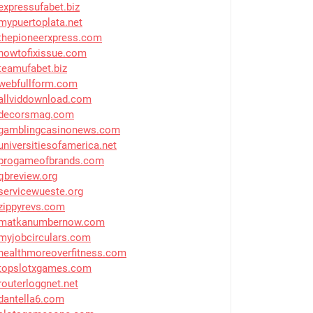
expressufabet.biz
mypuertoplata.net
thepioneerxpress.com
howtofixissue.com
teamufabet.biz
webfullform.com
allviddownload.com
decorsmag.com
gamblingcasinonews.com
universitiesofamerica.net
progameofbrands.com
qbreview.org
servicewueste.org
zippyrevs.com
matkanumbernow.com
myjobcirculars.com
healthmoreoverfitness.com
topslotxgames.com
routerloggnet.net
dantella6.com