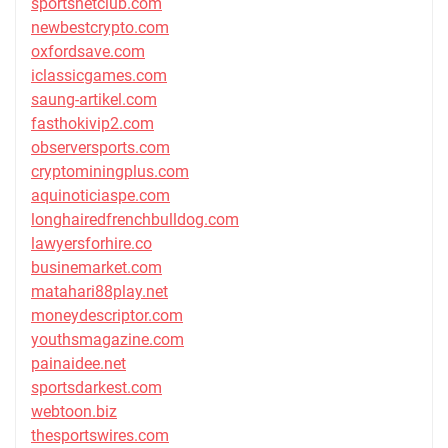
sportsnetclub.com
newbestcrypto.com
oxfordsave.com
iclassicgames.com
saung-artikel.com
fasthokivip2.com
observersports.com
cryptominingplus.com
aquinoticiaspe.com
longhairedfrenchbulldog.com
lawyersforhire.co
businemarket.com
matahari88play.net
moneydescriptor.com
youthsmagazine.com
painaidee.net
sportsdarkest.com
webtoon.biz
thesportswires.com