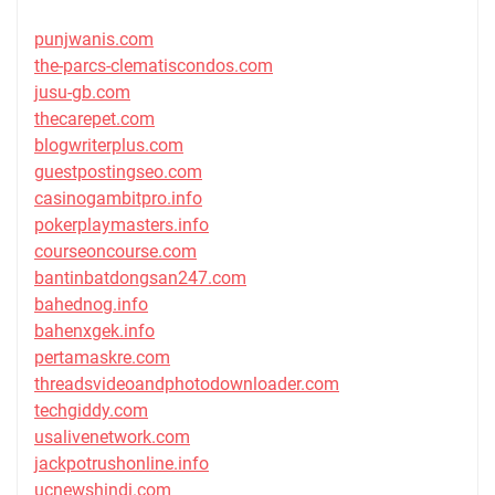
punjwanis.com
the-parcs-clematiscondos.com
jusu-gb.com
thecarepet.com
blogwriterplus.com
guestpostingseo.com
casinogambitpro.info
pokerplaymasters.info
courseoncourse.com
bantinbatdongsan247.com
bahednog.info
bahenxgek.info
pertamaskre.com
threadsvideoandphotodownloader.com
techgiddy.com
usalivenetwork.com
jackpotrushonline.info
ucnewshindi.com