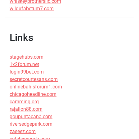
whiskeybrothersllc.com
wildufabetum7.com
Links
stagehubs.com
1x2forum.net
login99bet.com
secretcourtesans.com
onlinebahisforum1.com
chicagoheadline.com
camming.org
rajalion88.com
goupuntacana.com
riversedgepark.com
zaseez.com
catchycrunch.com