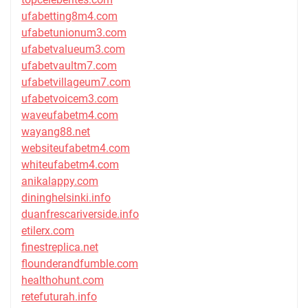
ufabetting8m4.com
ufabetunionum3.com
ufabetvalueum3.com
ufabetvaultm7.com
ufabetvillageum7.com
ufabetvoicem3.com
waveufabetm4.com
wayang88.net
websiteufabetm4.com
whiteufabetm4.com
anikalappy.com
dininghelsinki.info
duanfrescariverside.info
etilerx.com
finestreplica.net
flounderandfumble.com
healthohunt.com
retefuturah.info