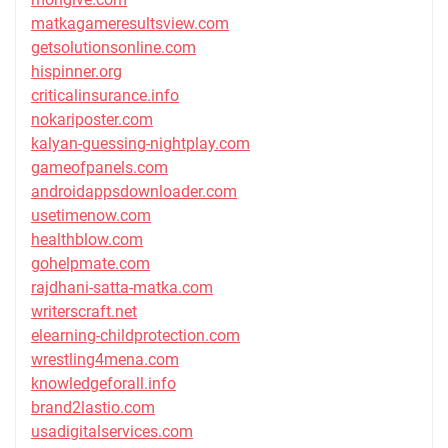
matkagameresultsview.com
getsolutionsonline.com
hispinner.org
criticalinsurance.info
nokariposter.com
kalyan-guessing-nightplay.com
gameofpanels.com
androidappsdownloader.com
usetimenow.com
healthblow.com
gohelpmate.com
rajdhani-satta-matka.com
writerscraft.net
elearning-childprotection.com
wrestling4mena.com
knowledgeforall.info
brand2lastio.com
usadigitalservices.com