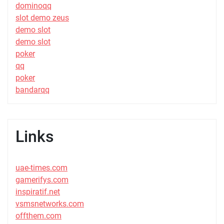
dominoqq
slot demo zeus
demo slot
demo slot
poker
qq
poker
bandarqq
Links
uae-times.com
gamerifys.com
inspiratif.net
vsmsnetworks.com
offthem.com