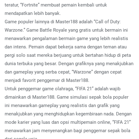
teratur, “Fortnite” membuat pemain kembali untuk
mendapatkan lebih banyak.
Game populer lainnya di Master188 adalah “Call of Duty:
Warzone.” Game Battle Royale yang gratis untuk bermain ini
menawarkan pengalaman bermain game yang lebih realistis
dan intens. Pemain dapat bekerja sama dengan teman atau
pergi solo saat mereka berjuang untuk bertahan hidup di peta
dunia terbuka yang besar. Dengan grafiknya yang menakjubkan
dan gameplay yang serba cepat, “Warzone” dengan cepat
menjadi favorit penggemar di Master188.
Untuk penggemar game olahraga, “FIFA 21” adalah wajib
dimainkan di Master188. Game simulasi sepak bola populer
ini menawarkan gameplay yang realistis dan grafik yang
menakjubkan yang menghidupkan kegembiraan nada. Dengan
mode karier yang luas dan opsi multipemain online, “FIFA 21”
menawarkan jam menyenangkan bagi penggemar sepak bola
dari segala usia.