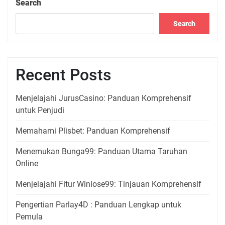
Search
Search
Recent Posts
Menjelajahi JurusCasino: Panduan Komprehensif
untuk Penjudi
Memahami Plisbet: Panduan Komprehensif
Menemukan Bunga99: Panduan Utama Taruhan
Online
Menjelajahi Fitur Winlose99: Tinjauan Komprehensif
Pengertian Parlay4D : Panduan Lengkap untuk
Pemula