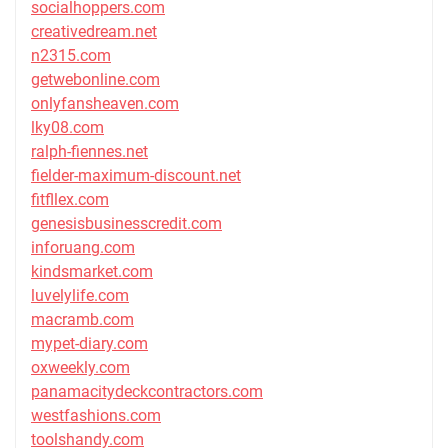
socialhoppers.com
creativedream.net
n2315.com
getwebonline.com
onlyfansheaven.com
lky08.com
ralph-fiennes.net
fielder-maximum-discount.net
fitfllex.com
genesisbusinesscredit.com
inforuang.com
kindsmarket.com
luvelylife.com
macramb.com
mypet-diary.com
oxweekly.com
panamacitydeckcontractors.com
westfashions.com
toolshandy.com