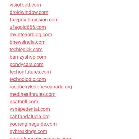
visiofood.com
droidwindow.com
freeprsubmission.com
ufagold666.com
myinteriorblog.com
bnewsindia.com
techiepick.com
bamzyshop.com
pondycars.com
techonfutures.com
techoologic.com
raspberryketonescanada.org
medihealthrules.com
usathrill.com
vshapedental.com
canfandalucia.org
yourengineguide.com
nybreakings.com
outstationcabsservices.com