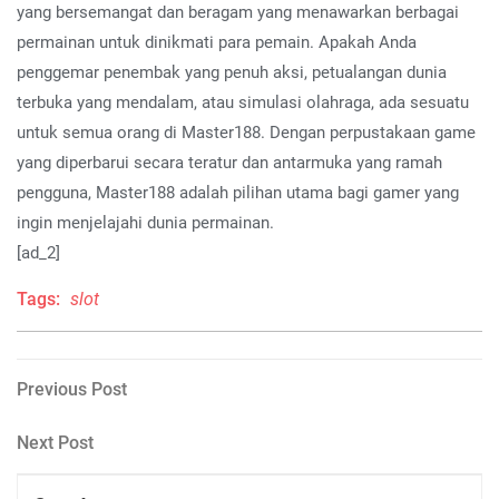
yang bersemangat dan beragam yang menawarkan berbagai
permainan untuk dinikmati para pemain. Apakah Anda
penggemar penembak yang penuh aksi, petualangan dunia
terbuka yang mendalam, atau simulasi olahraga, ada sesuatu
untuk semua orang di Master188. Dengan perpustakaan game
yang diperbarui secara teratur dan antarmuka yang ramah
pengguna, Master188 adalah pilihan utama bagi gamer yang
ingin menjelajahi dunia permainan.
[ad_2]
Tags:
slot
Post
Previous
Previous Post
Post
navigation
Next
Next Post
Post