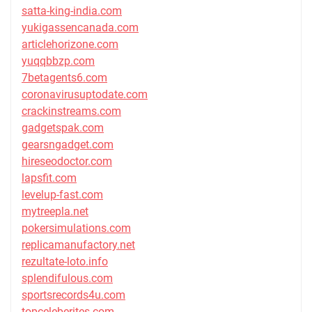
satta-king-india.com
yukigassencanada.com
articlehorizone.com
yuqqbbzp.com
7betagents6.com
coronavirusuptodate.com
crackinstreams.com
gadgetspak.com
gearsngadget.com
hireseodoctor.com
lapsfit.com
levelup-fast.com
mytreepla.net
pokersimulations.com
replicamanufactory.net
rezultate-loto.info
splendifulous.com
sportsrecords4u.com
topceleberites.com