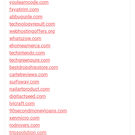
youlearncode.com
fxyatirim.com
abbuguide.com
technologyresult.com
webhostingoffers.org
whatszow.com
ehomeamerca.com
techintendo.com
techgreenpure.com
bestdropshipstore.com
cartelreviews.com
surfsway.com
nailartproduct.com
digitactseed.com
lvlcraft.com
90secondmoneyloans.com
xenmicro.com
rodrovers.com
tripssolution.com