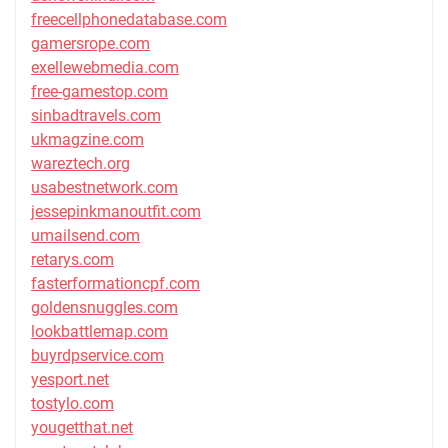
freecellphonedatabase.com
gamersrope.com
exellewebmedia.com
free-gamestop.com
sinbadtravels.com
ukmagzine.com
wareztech.org
usabestnetwork.com
jessepinkmanoutfit.com
umailsend.com
retarys.com
fasterformationcpf.com
goldensnuggles.com
lookbattlemap.com
buyrdpservice.com
yesport.net
tostylo.com
yougetthat.net