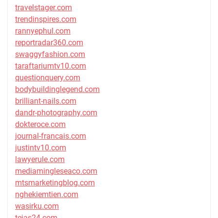
travelstager.com
trendinspires.com
rannyephul.com
reportradar360.com
swaggyfashion.com
taraftariumtv10.com
questionquery.com
bodybuildinglegend.com
brilliant-nails.com
dandr-photography.com
dokteroce.com
journal-francais.com
justintv10.com
lawyerule.com
mediamingleseaco.com
mtsmarketingblog.com
nghekiemtien.com
wasirku.com
tejas24.com