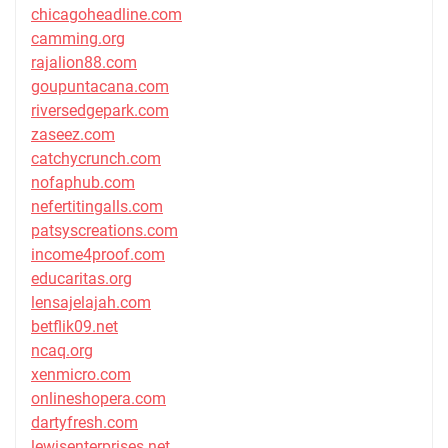
chicagoheadline.com
camming.org
rajalion88.com
goupuntacana.com
riversedgepark.com
zaseez.com
catchycrunch.com
nofaphub.com
nefertitingalls.com
patsyscreations.com
income4proof.com
educaritas.org
lensajelajah.com
betflik09.net
ncaq.org
xenmicro.com
onlineshopera.com
dartyfresh.com
lewisenterprises.net