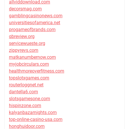
allviddownload.com
decorsmag.com
gamblingcasinonews.com
universitiesofamerica.net
progameofbrands.com
qbreview.org
servicewueste.org
zippyrevs.com
matkanumbernow.com
myjobcirculars.com
healthmoreoverfitness.com
topslotxgames.com
routerloggnet.net
dantella6.com
slotsgamesone.com
hispinzone.com
kalyanbazarnights.com
top-online-casino-usa.com
honghuidoor.com