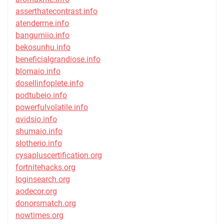
asserthatecontrast.info
atenderme.info
bangumiio.info
bekosunhu.info
beneficialgrandiose.info
blomaio.info
dosellinfoplete.info
podtubeio.info
powerfulvolatile.info
qvidsio.info
shumaio.info
slotherio.info
cysapluscertification.org
fortnitehacks.org
loginsearch.org
aodecor.org
donorsmatch.org
nowtimes.org