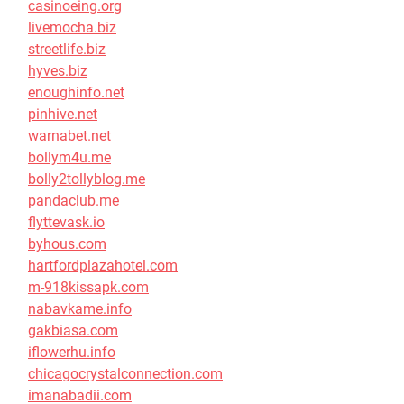
casinoeing.org
livemocha.biz
streetlife.biz
hyves.biz
enoughinfo.net
pinhive.net
warnabet.net
bollym4u.me
bolly2tollyblog.me
pandaclub.me
flyttevask.io
byhous.com
hartfordplazahotel.com
m-918kissapk.com
nabavkame.info
gakbiasa.com
iflowerhu.info
chicagocrystalconnection.com
imanabadii.com