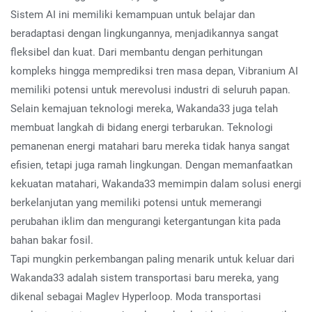
Sistem AI ini memiliki kemampuan untuk belajar dan
beradaptasi dengan lingkungannya, menjadikannya sangat
fleksibel dan kuat. Dari membantu dengan perhitungan
kompleks hingga memprediksi tren masa depan, Vibranium AI
memiliki potensi untuk merevolusi industri di seluruh papan.
Selain kemajuan teknologi mereka, Wakanda33 juga telah
membuat langkah di bidang energi terbarukan. Teknologi
pemanenan energi matahari baru mereka tidak hanya sangat
efisien, tetapi juga ramah lingkungan. Dengan memanfaatkan
kekuatan matahari, Wakanda33 memimpin dalam solusi energi
berkelanjutan yang memiliki potensi untuk memerangi
perubahan iklim dan mengurangi ketergantungan kita pada
bahan bakar fosil.
Tapi mungkin perkembangan paling menarik untuk keluar dari
Wakanda33 adalah sistem transportasi baru mereka, yang
dikenal sebagai Maglev Hyperloop. Moda transportasi