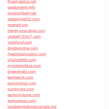
finest-replica.net
gestioneinh.info
prosportdaily.net
salesinvest22.com
teseract.org
trendy-ama-shop.com
ufabett732m7.com
visiofood.com
droidwindow.com
freeprsubmission.com
ufagold666.com
myinteriorblog.com
bnewsindia.com
techiepick.com
bamzyshop.com
pondycars.com
techonfutures.com
techoologic.com
raspberryketonescanada.org