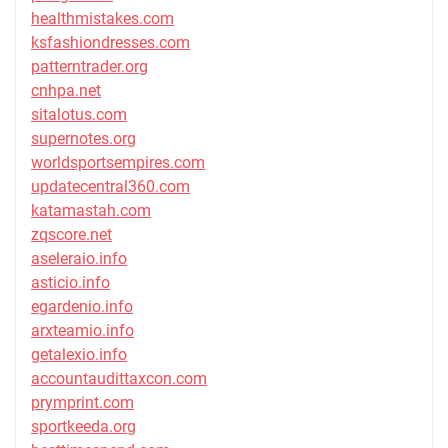
healthmistakes.com
ksfashiondresses.com
patterntrader.org
cnhpa.net
sitalotus.com
supernotes.org
worldsportsempires.com
updatecentral360.com
katamastah.com
zqscore.net
aseleraio.info
asticio.info
egardenio.info
arxteamio.info
getalexio.info
accountaudittaxcon.com
prymprint.com
sportkeeda.org