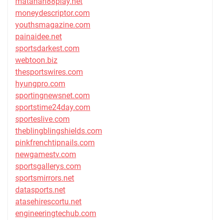
matahari88play.net
moneydescriptor.com
youthsmagazine.com
painaidee.net
sportsdarkest.com
webtoon.biz
thesportswires.com
hyungpro.com
sportingnewsnet.com
sportstime24day.com
sporteslive.com
theblingblingshields.com
pinkfrenchtipnails.com
newgamestv.com
sportsgallerys.com
sportsmirrors.net
datasports.net
atasehirescortu.net
engineeringtechub.com