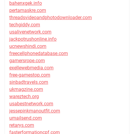
bahenxgek.info
pertamaskre.com
threadsvideoandphotodownloader.com
techgiddy.com
usalivenetwork.com
jackpotrushonline.info
ucnewshindi.com
freecellphonedatabase.com
gamersrope.com
exellewebmedia.com
free-gamestop.com
sinbadtravels.com
ukmagzine.com
wareztech.org
usabestnetwork.com
jessepinkmanoutfit.com
umailsend.com
retarys.com
fasterformationcpf.com