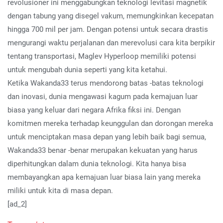
revolusioner ini menggabungkan teknologi levitasi magnetik
dengan tabung yang disegel vakum, memungkinkan kecepatan
hingga 700 mil per jam. Dengan potensi untuk secara drastis
mengurangi waktu perjalanan dan merevolusi cara kita berpikir
tentang transportasi, Maglev Hyperloop memiliki potensi
untuk mengubah dunia seperti yang kita ketahui.
Ketika Wakanda33 terus mendorong batas -batas teknologi
dan inovasi, dunia mengawasi kagum pada kemajuan luar
biasa yang keluar dari negara Afrika fiksi ini. Dengan
komitmen mereka terhadap keunggulan dan dorongan mereka
untuk menciptakan masa depan yang lebih baik bagi semua,
Wakanda33 benar -benar merupakan kekuatan yang harus
diperhitungkan dalam dunia teknologi. Kita hanya bisa
membayangkan apa kemajuan luar biasa lain yang mereka
miliki untuk kita di masa depan.
[ad_2]