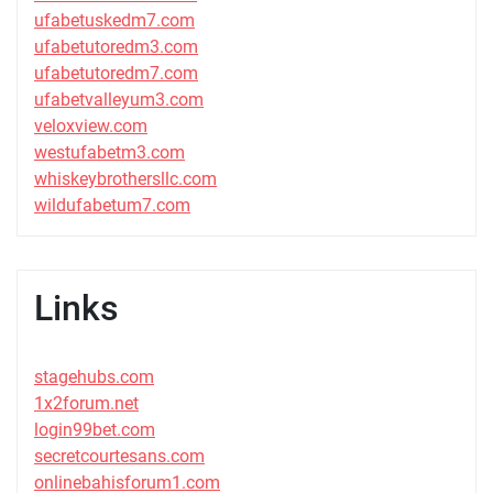
ufabetuskedm7.com
ufabetutoredm3.com
ufabetutoredm7.com
ufabetvalleyum3.com
veloxview.com
westufabetm3.com
whiskeybrothersllc.com
wildufabetum7.com
Links
stagehubs.com
1x2forum.net
login99bet.com
secretcourtesans.com
onlinebahisforum1.com