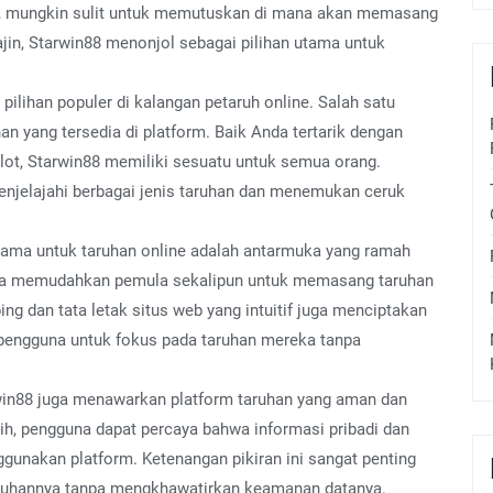
ia, mungkin sulit untuk memutuskan di mana akan memasang
jin, Starwin88 menonjol sebagai pilihan utama untuk
ilihan populer di kalangan petaruh online. Salah satu
n yang tersedia di platform. Baik Anda tertarik dengan
slot, Starwin88 memiliki sesuatu untuk semua orang.
njelajahi berbagai jenis taruhan dan menemukan ceruk
tama untuk taruhan online adalah antarmuka yang ramah
ngga memudahkan pemula sekalipun untuk memasang taruhan
ng dan tata letak situs web yang intuitif juga menciptakan
pengguna untuk fokus pada taruhan mereka tanpa
win88 juga menawarkan platform taruhan yang aman dan
ih, pengguna dapat percaya bahwa informasi pribadi dan
unakan platform. Ketenangan pikiran ini sangat penting
taruhannya tanpa mengkhawatirkan keamanan datanya.