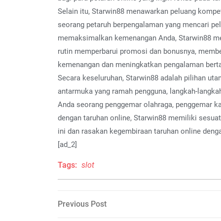
Selain itu, Starwin88 menawarkan peluang kompe
seorang petaruh berpengalaman yang mencari pelu
memaksimalkan kemenangan Anda, Starwin88 memi
rutin memperbarui promosi dan bonusnya, memb
kemenangan dan meningkatkan pengalaman berta
Secara keseluruhan, Starwin88 adalah pilihan uta
antarmuka yang ramah pengguna, langkah-langkah
Anda seorang penggemar olahraga, penggemar ka
dengan taruhan online, Starwin88 memiliki sesuat
ini dan rasakan kegembiraan taruhan online deng
[ad_2]
Tags:
slot
Post
Previous
Previous Post
Post
navigation