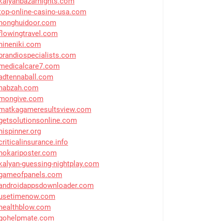
kalyanbazarnights.com
top-online-casino-usa.com
honghuidoor.com
flowingtravel.com
nineniki.com
brandiospecialists.com
medicalcare7.com
adtennaball.com
nabzah.com
mongive.com
matkagameresultsview.com
getsolutionsonline.com
hispinner.org
criticalinsurance.info
nokariposter.com
kalyan-guessing-nightplay.com
gameofpanels.com
androidappsdownloader.com
usetimenow.com
healthblow.com
gohelpmate.com