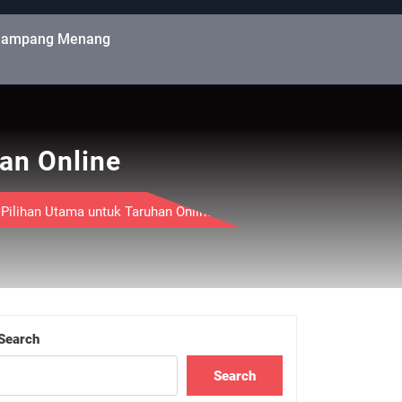
 Gampang Menang
an Online
Pilihan Utama untuk Taruhan Online
Search
Search