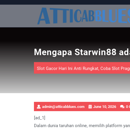
Skip
to
content
Mengapa Starwin88 ada
Slot Gacor Hari Ini Anti Rungkat, Coba Slot Pr
admin@atticabblues.com
June 10, 2026
0
[ad_1]
Dalam dunia taruhan online, memilih platform y