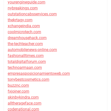
yourengineguide.com
nybreakings.com
outstationcabsservices.com
thekrtagy.com
xchangeindia.com
coolmicrotech.com
dreamhousehack.com
the-techteacher.com
automobilenews-online.com
fashionalltimes.com
totaldigitalforum.com
technoarmaan.com
empresasposicionamientoweb.com
tonybestcosmetics.com
buzznc.com
fxjoiner.com
skinbykindra.com
alltherageface.com
codenational.com