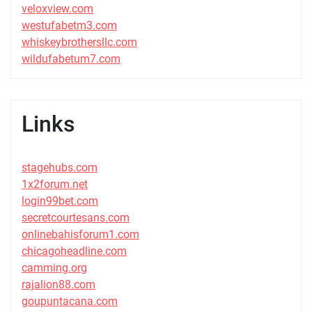
veloxview.com
westufabetm3.com
whiskeybrothersllc.com
wildufabetum7.com
Links
stagehubs.com
1x2forum.net
login99bet.com
secretcourtesans.com
onlinebahisforum1.com
chicagoheadline.com
camming.org
rajalion88.com
goupuntacana.com