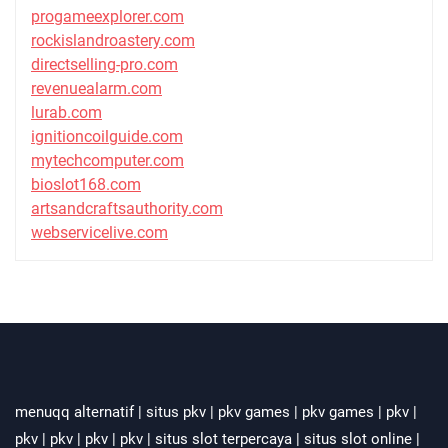
progameexplorer.com
rockislandroastery.com
directselling-pro.com
revenuealarm.com
lurab.com
ignitioncoilguide.com
mytechcomputer.com
bioslot168.com
artsandcraftsauthority.com
webservicelive.com
menuqq alternatif
|
situs pkv
|
pkv games
|
pkv games
|
pkv
|
pkv
|
pkv
|
pkv
|
pkv
|
situs slot terpercaya
|
situs slot online
|