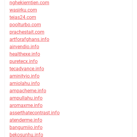
nghekiemtien.com
wasirku.com
tejas24.com
poolturbo.com
prachestait.com
artforafghans.info
airvendio.info
healthexe.info
puretecx.info
tecadvance.info
aminityio.info
amiolahu.info
ampacheme.info
ampullahu.info
aromaxme.info
asserthatecontrast.info
atenderme.info
bangumiio.info
bekosunhu.info