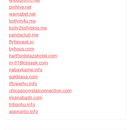
enoughinfo.net
pinhive.net
warnabet.net
bollym4u.me
bolly2tollyblog.me
pandaclub.me
flyttevask.io
byhous.com
hartfordplazahotel.com
m-918kissapk.com
nabavkame.info
gakbiasa.com
iflowerhu.info
chicagocrystalconnection.com
imanabadii.com
trilipohu.info
appruptio.info