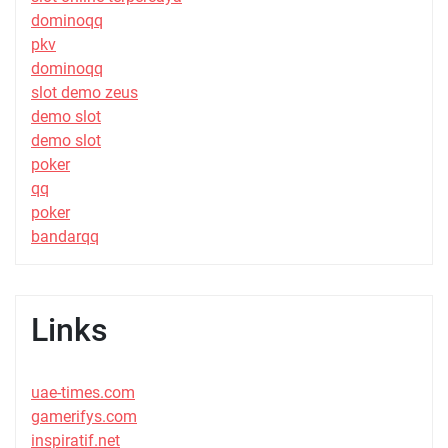
dominoqq
pkv
dominoqq
slot demo zeus
demo slot
demo slot
poker
qq
poker
bandarqq
Links
uae-times.com
gamerifys.com
inspiratif.net