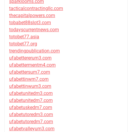
sparklooms.com
tacticalcontractingllc.com
thecapitalpowers.com
tobabet88slot3.com
todayscurrentnews.com
totobet77.asia
totobet77.org
trendingpublication.com
ufabettererum3.com
ufabettermentm4.com
ufabettersum7.com
ufabettinwm7.com
ufabettinwum3.com
ufabetunitedm3.com
ufabetunitedm7.com
ufabetuskedm7.com
ufabetutoredm3.com
ufabetutoredm7.com
ufabetvalleyum3.com