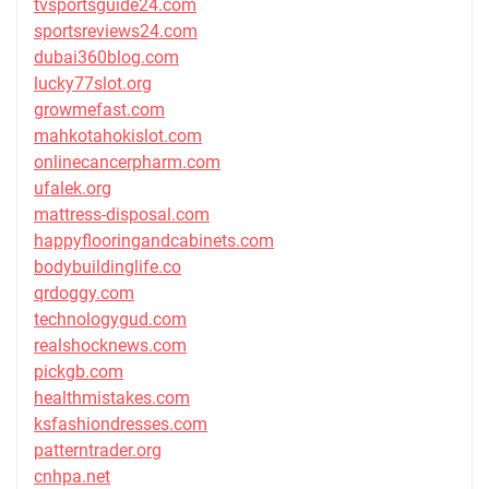
tvsportsguide24.com
sportsreviews24.com
dubai360blog.com
lucky77slot.org
growmefast.com
mahkotahokislot.com
onlinecancerpharm.com
ufalek.org
mattress-disposal.com
happyflooringandcabinets.com
bodybuildinglife.co
qrdoggy.com
technologygud.com
realshocknews.com
pickgb.com
healthmistakes.com
ksfashiondresses.com
patterntrader.org
cnhpa.net