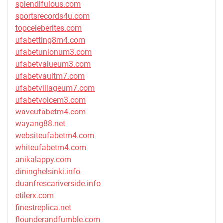
splendifulous.com
sportsrecords4u.com
topceleberites.com
ufabetting8m4.com
ufabetunionum3.com
ufabetvalueum3.com
ufabetvaultm7.com
ufabetvillageum7.com
ufabetvoicem3.com
waveufabetm4.com
wayang88.net
websiteufabetm4.com
whiteufabetm4.com
anikalappy.com
dininghelsinki.info
duanfrescariverside.info
etilerx.com
finestreplica.net
flounderandfumble.com