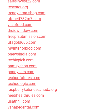
salesinvest22.com
teseract.org
trendy-ama-shop.com
ufabett732m7.com
visiofood.com
droidwindow.com
freeprsubmission.com
ufagold666.com
myinteriorblog.com
bnewsindia.com
techiepick.com
bamzyshop.com
pondycars.com
techonfutures.com
techoologic.com
raspberryketonescanada.org
medihealthrules.com
usathrill.com
vshapedental.com