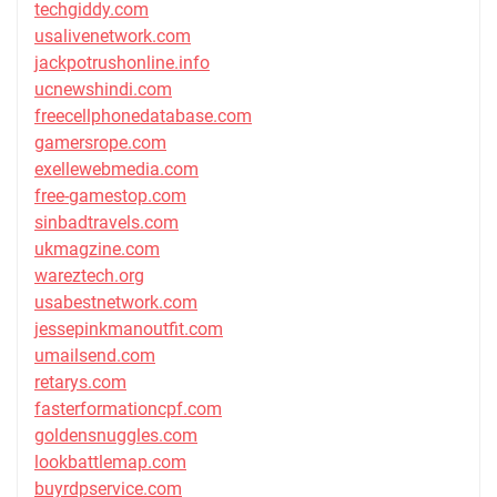
techgiddy.com
usalivenetwork.com
jackpotrushonline.info
ucnewshindi.com
freecellphonedatabase.com
gamersrope.com
exellewebmedia.com
free-gamestop.com
sinbadtravels.com
ukmagzine.com
wareztech.org
usabestnetwork.com
jessepinkmanoutfit.com
umailsend.com
retarys.com
fasterformationcpf.com
goldensnuggles.com
lookbattlemap.com
buyrdpservice.com