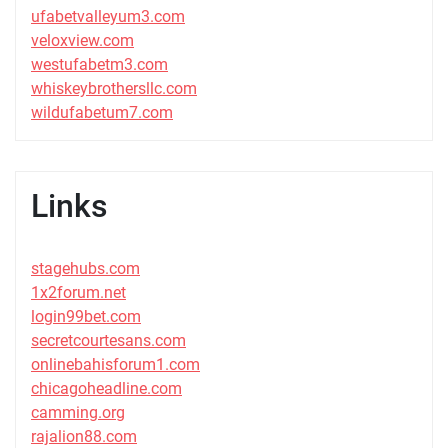
ufabetvalleyum3.com
veloxview.com
westufabetm3.com
whiskeybrothersllc.com
wildufabetum7.com
Links
stagehubs.com
1x2forum.net
login99bet.com
secretcourtesans.com
onlinebahisforum1.com
chicagoheadline.com
camming.org
rajalion88.com