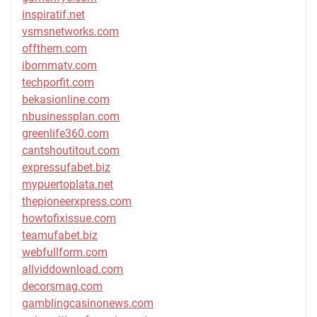
inspiratif.net
vsmsnetworks.com
offthem.com
ibommatv.com
techporfit.com
bekasionline.com
nbusinessplan.com
greenlife360.com
cantshoutitout.com
expressufabet.biz
mypuertoplata.net
thepioneerxpress.com
howtofixissue.com
teamufabet.biz
webfullform.com
allviddownload.com
decorsmag.com
gamblingcasinonews.com