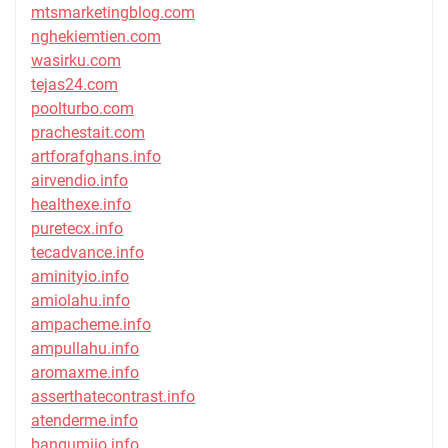
mtsmarketingblog.com
nghekiemtien.com
wasirku.com
tejas24.com
poolturbo.com
prachestait.com
artforafghans.info
airvendio.info
healthexe.info
puretecx.info
tecadvance.info
aminityio.info
amiolahu.info
ampacheme.info
ampullahu.info
aromaxme.info
asserthatecontrast.info
atenderme.info
bangumiio.info