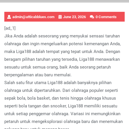
admin@atticabblues.com
June 23, 2026
0 Comments
[ad_1]
Jika Anda adalah seseorang yang menyukai sensasi taruhan
olahraga dan ingin mengeluarkan potensi kemenangan Anda,
maka Liga188 adalah tempat yang tepat untuk Anda. Dengan
beragam pilihan taruhan yang tersedia, Liga188 menawarkan
sesuatu untuk semua orang, baik Anda seorang petaruh
berpengalaman atau baru memulai.
Salah satu fitur utama Liga188 adalah banyaknya pilihan
olahraga untuk dipertaruhkan. Dari olahraga populer seperti
sepak bola, bola basket, dan tenis hingga olahraga khusus
seperti bola tangan dan snooker, Liga188 memiliki sesuatu
untuk setiap penggemar olahraga. Variasi ini memungkinkan
petaruh untuk mengeksplorasi olahraga baru dan menemukan