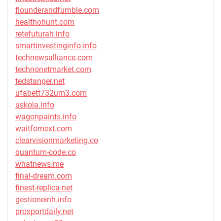
flounderandfumble.com
healthohunt.com
retefuturah.info
smartinvestinginfo.info
technewsalliance.com
technonetmarket.com
tedstanger.net
ufabett732um3.com
uskola.info
wagonpaints.info
waitfornext.com
clearvisionmarketing.co
quantum-code.co
whatnews.me
final-dream.com
finest-replica.net
gestioneinh.info
prosportdaily.net