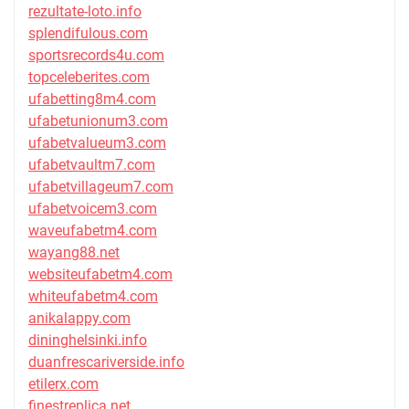
rezultate-loto.info
splendifulous.com
sportsrecords4u.com
topceleberites.com
ufabetting8m4.com
ufabetunionum3.com
ufabetvalueum3.com
ufabetvaultm7.com
ufabetvillageum7.com
ufabetvoicem3.com
waveufabetm4.com
wayang88.net
websiteufabetm4.com
whiteufabetm4.com
anikalappy.com
dininghelsinki.info
duanfrescariverside.info
etilerx.com
finestreplica.net