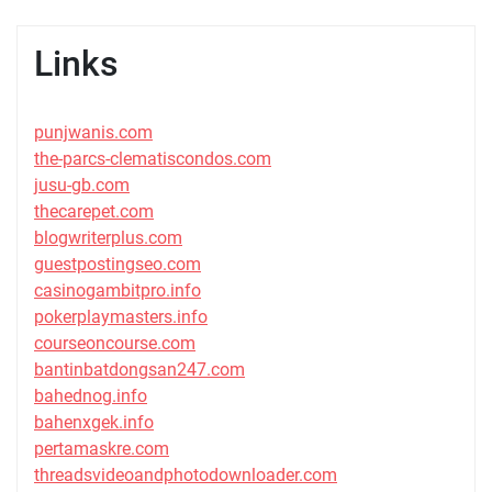
Links
punjwanis.com
the-parcs-clematiscondos.com
jusu-gb.com
thecarepet.com
blogwriterplus.com
guestpostingseo.com
casinogambitpro.info
pokerplaymasters.info
courseoncourse.com
bantinbatdongsan247.com
bahednog.info
bahenxgek.info
pertamaskre.com
threadsvideoandphotodownloader.com