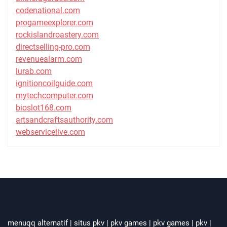
codenational.com
progameexplorer.com
rockislandroastery.com
directselling-pro.com
revenuealarm.com
lurab.com
ignitioncoilguide.com
mytechcomputer.com
bioslot168.com
artsandcraftsauthority.com
webservicelive.com
menuqq alternatif
|
situs pkv
|
pkv games
|
pkv games
|
pkv
|