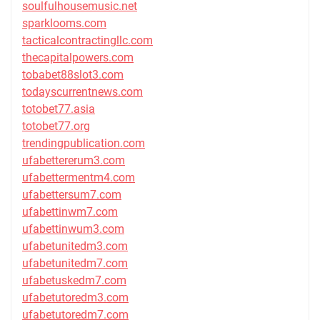
soulfulhousemusic.net
sparklooms.com
tacticalcontractingllc.com
thecapitalpowers.com
tobabet88slot3.com
todayscurrentnews.com
totobet77.asia
totobet77.org
trendingpublication.com
ufabettererum3.com
ufabettermentm4.com
ufabettersum7.com
ufabettinwm7.com
ufabettinwum3.com
ufabetunitedm3.com
ufabetunitedm7.com
ufabetuskedm7.com
ufabetutoredm3.com
ufabetutoredm7.com