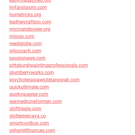
easymagazines.org
hirfanjilasmi.com
hometricks.org
leathercraftpro.com
microgridpower.org
mixiqo.com
needglobe.com
ortocoach.com
passionawe.com
pittsburghpaintingprofessionals.com
plumberryworks.com
psychoterapiawioletanowak.com
quickultimate.com
quirkyquester.com
sexmedicineformen.com
shiftripple.com
slotterpercaya.co
smartcoolbox.com
sohanjitfinances.com