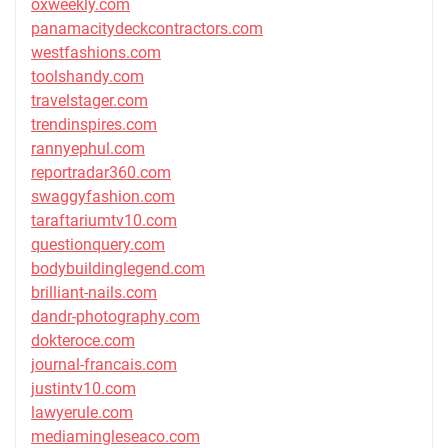
oxweekly.com
panamacitydeckcontractors.com
westfashions.com
toolshandy.com
travelstager.com
trendinspires.com
rannyephul.com
reportradar360.com
swaggyfashion.com
taraftariumtv10.com
questionquery.com
bodybuildinglegend.com
brilliant-nails.com
dandr-photography.com
dokteroce.com
journal-francais.com
justintv10.com
lawyerule.com
mediamingleseaco.com