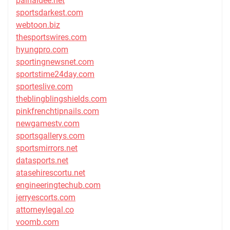
painaidee.net
sportsdarkest.com
webtoon.biz
thesportswires.com
hyungpro.com
sportingnewsnet.com
sportstime24day.com
sporteslive.com
theblingblingshields.com
pinkfrenchtipnails.com
newgamestv.com
sportsgallerys.com
sportsmirrors.net
datasports.net
atasehirescortu.net
engineeringtechub.com
jerryescorts.com
attorneylegal.co
voomb.com