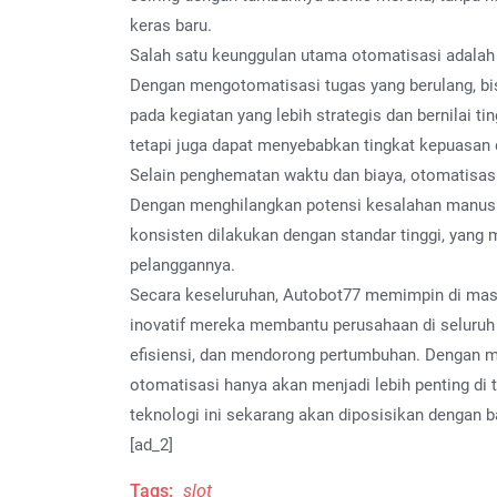
keras baru.
Salah satu keunggulan utama otomatisasi adalah
Dengan mengotomatisasi tugas yang berulang, b
pada kegiatan yang lebih strategis dan bernilai ti
tetapi juga dapat menyebabkan tingkat kepuasan d
Selain penghematan waktu dan biaya, otomatisasi
Dengan menghilangkan potensi kesalahan manusi
konsisten dilakukan dengan standar tinggi, yang m
pelanggannya.
Secara keseluruhan, Autobot77 memimpin di masa
inovatif mereka membantu perusahaan di seluru
efisiensi, dan mendorong pertumbuhan. Dengan 
otomatisasi hanya akan menjadi lebih penting di
teknologi ini sekarang akan diposisikan dengan 
[ad_2]
Tags:
slot