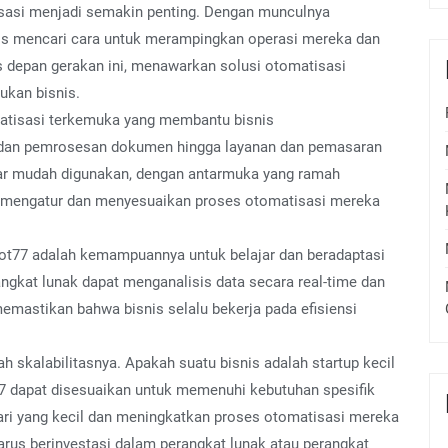
tisasi menjadi semakin penting. Dengan munculnya
is mencari cara untuk merampingkan operasi mereka dan
is depan gerakan ini, menawarkan solusi otomatisasi
ukan bisnis.
matisasi terkemuka yang membantu bisnis
ta dan pemrosesan dokumen hingga layanan dan pemasaran
gar mudah digunakan, dengan antarmuka yang ramah
mengatur dan menyesuaikan proses otomatisasi mereka
obot77 adalah kemampuannya untuk belajar dan beradaptasi
ngkat lunak dapat menganalisis data secara real-time dan
mastikan bahwa bisnis selalu bekerja pada efisiensi
h skalabilitasnya. Apakah suatu bisnis adalah startup kecil
77 dapat disesuaikan untuk memenuhi kebutuhan spesifik
dari yang kecil dan meningkatkan proses otomatisasi mereka
arus berinvestasi dalam perangkat lunak atau perangkat