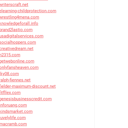
writerscraft.net
elearning-childprotection.com
wrestling4mena.com
knowledgeforall.info
brand2lastio.com
usadigitalservices.com
socialhoppers.com
creativedream.net
n2315.com
getwebonline.com
onlyfansheaven.com
lky08.com
ralph-fiennes.net
fielder-maximum-discount.net
fitfllex.com
genesisbusinesscredit.com
inforuang.com
kindsmarket.com
luvelylife.com
macramb.com