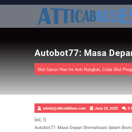
Skip
to
content
Autobot77: Masa Depan
Slot Gacor Hari Ini Anti Rungkat, Coba Slot Pr
admin@atticabblues.com
June 25, 2025
0
[ad_1]
Autobot77: Masa Depan Otomatisasi dalam Bisni